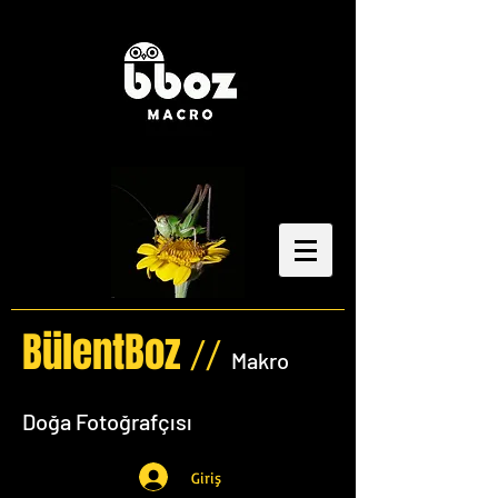
BülentBoz
//
Makro
Doğa Fotoğrafçısı
Giriş